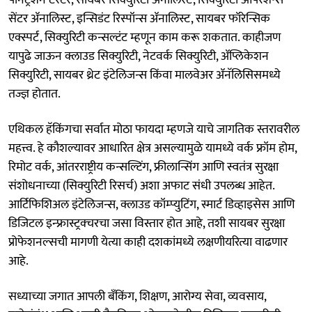
सेंटर ॲनालिस्ट, इन्सिडंट रिस्पॉन्स ॲनालिस्ट, सायबर फॉरेन्सिक
एक्स्पर्ट, सिक्युरिटी कन्सल्टंट म्हणून काम करू शकतात. काहीजण
यापुढे जाऊन क्लाउड सिक्युरिटी, नेटवर्क सिक्युरिटी, ॲप्लिकेशन
सिक्युरिटी, सायबर थ्रेट इंटेलिजन्स किंवा मालवेअर ॲनॅलिसिसमध्ये
तज्ज्ञ होतात.
एथिकल हॅकिंगचा सर्वात मोठा फायदा म्हणजे याचे जागतिक स्तरावरील
महत्त्व. हे कौशल्यावर आधारित क्षेत्र असल्यामुळे यामध्ये वर्क फ्रॉम होम,
रिमोट वर्क, आंतरराष्ट्रीय कन्सल्टिंग, फ्रीलान्सिंग आणि स्वतंत्र सुरक्षा
संशोधनाच्या (सिक्युरिटी रिसर्च) अशा अफाट संधी उपलब्ध आहेत.
आर्टिफिशिअल इंटेलिजन्स, क्लाउड कॉम्प्युटिंग, स्मार्ट डिव्हाइसेस आणि
डिजिटल इन्फ्रास्ट्रक्चरचा जसा विस्तार होत आहे, तशी सायबर सुरक्षा
प्रोफेशनल्सची मागणी येत्या काही दशकांमध्ये लक्षणीयरित्या वाढणार
आहे.
सध्याच्या जगात आपली बँकिंग, शिक्षण, आरोग्य सेवा, व्यवसाय,