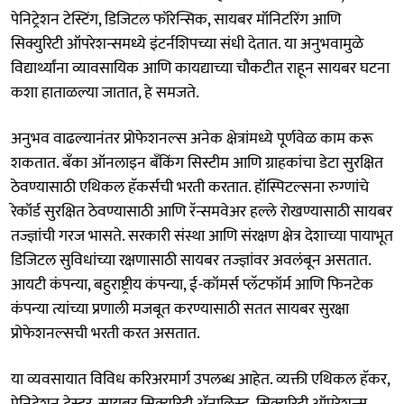
पेनिट्रेशन टेस्टिंग, डिजिटल फॉरेन्सिक, सायबर मॉनिटरिंग आणि
सिक्युरिटी ऑपरेशन्समध्ये इंटर्नशिपच्या संधी देतात. या अनुभवामुळे
विद्यार्थ्यांना व्यावसायिक आणि कायद्याच्या चौकटीत राहून सायबर घटना
कशा हाताळल्या जातात, हे समजते.
अनुभव वाढल्यानंतर प्रोफेशनल्स अनेक क्षेत्रांमध्ये पूर्णवेळ काम करू
शकतात. बँका ऑनलाइन बँकिंग सिस्टीम आणि ग्राहकांचा डेटा सुरक्षित
ठेवण्यासाठी एथिकल हॅकर्सची भरती करतात. हॉस्पिटल्सना रुग्णांचे
रेकॉर्ड सुरक्षित ठेवण्यासाठी आणि रॅन्समवेअर हल्ले रोखण्यासाठी सायबर
तज्ज्ञांची गरज भासते. सरकारी संस्था आणि संरक्षण क्षेत्र देशाच्या पायाभूत
डिजिटल सुविधांच्या रक्षणासाठी सायबर तज्ज्ञांवर अवलंबून असतात.
आयटी कंपन्या, बहुराष्ट्रीय कंपन्या, ई-कॉमर्स प्लॅटफॉर्म आणि फिनटेक
कंपन्या त्यांच्या प्रणाली मजबूत करण्यासाठी सतत सायबर सुरक्षा
प्रोफेशनल्सची भरती करत असतात.
या व्यवसायात विविध करिअरमार्ग उपलब्ध आहेत. व्यक्ती एथिकल हॅकर,
पेनिट्रेशन टेस्टर, सायबर सिक्युरिटी ॲनालिस्ट, सिक्युरिटी ऑपरेशन्स