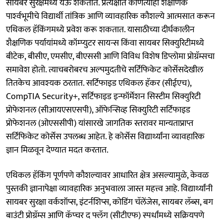
सायबर सुरक्षेमध्ये येऊ शकतात. प्रत्यक्षात कोणत्याही शैक्षणिक
पार्श्‍वभूमीचे विद्यार्थी तांत्रिक आणि व्यावहारिक कौशल्ये आत्मसात करून
एथिकल हॅकिंगमध्ये प्रवेश करू शकतात. यासाठीच्या दीर्घकालीन
शैक्षणिक पर्यायांमध्ये कॉम्प्युटर सायन्स किंवा सायबर सिक्युरिटीमध्ये
बीटेक, बीसीए, एमसीए, बीएससी आणि विविध विशेष डिप्लोमा प्रोग्रॅम्सचा
समावेश होतो. त्याचबरोबरच अल्पमुदतीचे सर्टिफिकेट कोर्सेसदेखील
तितकेच आवश्‍यक ठरतात. सर्टिफाइड एथिकल हॅकर (सीईएच),
CompTIA Security+, सर्टिफाइड इन्फॉर्मेशन सिस्टीम सिक्युरिटी
प्रोफेशनल (सीआयएसएसपी), ऑफेन्सिव्ह सिक्युरिटी सर्टिफाइड
प्रोफेशनल (ओएससीपी) यांसारखे जागतिक स्तरावर मान्यताप्राप्त
सर्टिफिकेट कोर्सेस उपलब्ध आहेत. हे कोर्सेस विद्यार्थ्यांना व्यावहारिक
ज्ञान मिळवून देण्यात मदत करतात.
एथिकल हॅकिंग पूर्णपणे कौशल्यावर आधारित क्षेत्र असल्यामुळे, केवळ
पुस्तकी ज्ञानापेक्षा व्यावहारिक अनुभवाला जास्त महत्त्व आहे. विद्यार्थ्यांनी
सायबर सुरक्षा वर्कशॉप्स, इंटर्नशिप्स, कोडिंग चॅलेंजेस, सायबर लॅब्स, बग
बाउंटी प्रोग्रॅम्स आणि कॅप्चर द फ्लॅग (सीटीएफ) स्पर्धांमध्ये सक्रियपणे