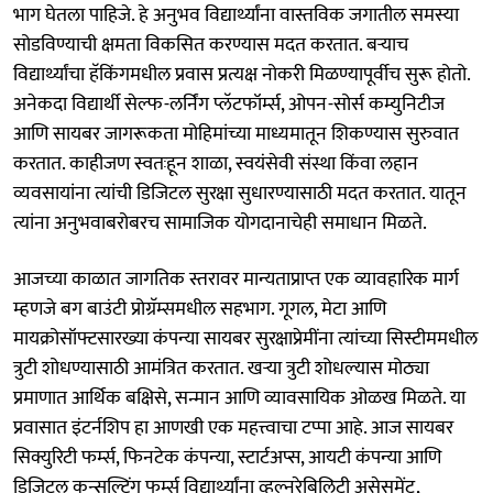
भाग घेतला पाहिजे. हे अनुभव विद्यार्थ्यांना वास्तविक जगातील समस्या
सोडविण्याची क्षमता विकसित करण्यास मदत करतात. बऱ्याच
विद्यार्थ्यांचा हॅकिंगमधील प्रवास प्रत्यक्ष नोकरी मिळण्यापूर्वीच सुरू होतो.
अनेकदा विद्यार्थी सेल्फ-लर्निंग प्लॅटफॉर्म्स, ओपन-सोर्स कम्युनिटीज
आणि सायबर जागरूकता मोहिमांच्या माध्यमातून शिकण्यास सुरुवात
करतात. काहीजण स्वतःहून शाळा, स्वयंसेवी संस्था किंवा लहान
व्यवसायांना त्यांची डिजिटल सुरक्षा सुधारण्यासाठी मदत करतात. यातून
त्यांना अनुभवाबरोबरच सामाजिक योगदानाचेही समाधान मिळते.
आजच्या काळात जागतिक स्तरावर मान्यताप्राप्त एक व्यावहारिक मार्ग
म्हणजे बग बाउंटी प्रोग्रॅम्समधील सहभाग. गूगल, मेटा आणि
मायक्रोसॉफ्टसारख्या कंपन्या सायबर सुरक्षाप्रेमींना त्यांच्या सिस्टीममधील
त्रुटी शोधण्यासाठी आमंत्रित करतात. खऱ्या त्रुटी शोधल्यास मोठ्या
प्रमाणात आर्थिक बक्षिसे, सन्मान आणि व्यावसायिक ओळख मिळते. या
प्रवासात इंटर्नशिप हा आणखी एक महत्त्वाचा टप्पा आहे. आज सायबर
सिक्युरिटी फर्म्स, फिनटेक कंपन्या, स्टार्टअप्स, आयटी कंपन्या आणि
डिजिटल कन्सल्टिंग फर्म्स विद्यार्थ्यांना व्हल्नरेबिलिटी असेसमेंट,