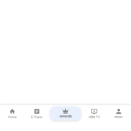
सबस्क्राईब
Home
E-Paper
लाईव्ह TV
सकाळ+