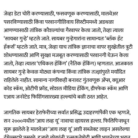
जेव्हा डेटा चोरी करण्यासाठी, फसवणूक करण्यासाठी, मालवेअर
पसरविण्यासाठी किंवा परवानगीशिवाय सिस्टीममध्ये अडथळा
आणण्यासाठी तांत्रिक कौशल्यांचा गैरवापर केला जातो, तेव्हा त्याला
‘सायबर गुन्हे’ म्हटले जाते. सायबर गुन्हेगारांना सामान्यतः ‘ब्लॅक हॅट
हॅकर्स’ म्हटले जाते. मात्र, जेव्हा याच तांत्रिक ज्ञानाचा वापर सुरक्षेतील त्रुटी
शोधण्यासाठी आणि सुरक्षा मजबूत करण्यासाठी परवानगी घेऊन केला
जातो, तेव्हा त्याला ‘एथिकल हॅकिंग’ (नैतिक हॅकिंग) म्हणतात. आजकाल
सायबर गुन्हे केवळ मोठ्या कंपन्या किंवा तांत्रिक तज्ज्ञांपुरते मर्यादित
राहिलेले नाहीत. सामान्य नागरिकही बनावट गुंतवणूक ॲप्स, क्यूआर
कोड स्कॅम, ओटीपी फ्रॉड, सोशल मीडिया हॅकिंग, डीपफेक स्कॅम आणि
एआय जनरेटेड फिशिंगसारख्या हल्ल्यांचे बळी ठरत आहेत.
जागतिक सायबर हेराफेरीच्या सर्वात प्रसिद्ध उदाहरणांपैकी एक म्हणजे,
सन २०००मधील ‘आय लव्ह यू’ नावाचा व्हायरस हल्ला. फिलिपिन्सधून
सुरू झालेले हे मालवेअर ‘आय लव्ह यू’ अशी सब्जेक्ट लाइन असलेल्या
ईमेल्सद्वारे पसरले. हजारो लोकांनी उत्सुकतेपोटी आणि भावनेच्या भरात