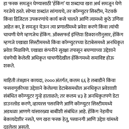
हा फरक समजून घेण्यासाठी ‘हॅकिंग’ या शब्दाचा खरा अर्थ समजून घेणे
गरजेचे ठरते. सोप्या शब्दांत सांगायचे, तर कॉम्प्युटर सिस्टीम, नेटवर्क
किंवा डिजिटल उपकरणांचे कार्य कसे चालते आणि त्यामध्ये कुठे उणिवा
आहेत का, हे समजून घेऊन त्या प्रणालींमध्ये प्रवेश करणे किंवा त्यांची
चाचणी घेणे म्हणजेच हॅकिंग. ऑक्सफर्ड इंग्लिश डिक्शनरीनुसार, हॅकिंग
म्हणजे एखाद्या सिस्टीममध्ये किंवा कॉम्प्युटरच्या डेटाबेसमध्ये अनधिकृत
प्रवेश मिळविणे. एखाद्या कंपनीने सुरक्षा तपासून बघण्याच्या उद्देशाने
यंत्रणेची केलेली अधिकृत चाचणीदेखील हॅकिंगमध्ये समाविष्ट होऊ
शकते.
माहिती तंत्रज्ञान कायदा, २०००अंतर्गत, कलम ६६ हे लबाडीने किंवा
फसवणुकीच्या उद्देशाने केलेल्या डेटाबेसमधील अनधिकृत प्रवेशाशी
संबंधित कॉम्प्युटर गुन्हे हाताळते; तर कलम ४३ हे अनधिकृतपणे डेटा
डाउनलोड करणे, व्हायरस पसरविणे आणि कॉम्प्युटर सिस्टीममध्ये
अडथळा आणणे यांसारख्या बाबींशी संबंधित आहे. हॅकिंग नेहमीच
बेकायदेशीर नसते, पण खरा फरक हेतू, परवानगी आणि उद्देश यांमध्ये
दडलेला असतो.