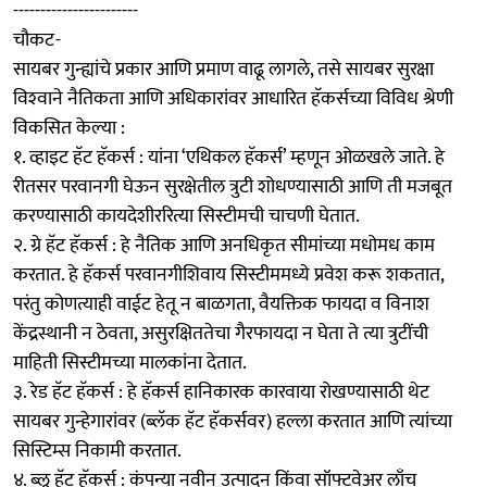
-----------------------
चौकट-
सायबर गुन्ह्यांचे प्रकार आणि प्रमाण वाढू लागले, तसे सायबर सुरक्षा
विश्‍वाने नैतिकता आणि अधिकारांवर आधारित हॅकर्सच्या विविध श्रेणी
विकसित केल्या :
१. व्हाइट हॅट हॅकर्स : यांना ‘एथिकल हॅकर्स’ म्हणून ओळखले जाते. हे
रीतसर परवानगी घेऊन सुरक्षेतील त्रुटी शोधण्यासाठी आणि ती मजबूत
करण्यासाठी कायदेशीररित्या सिस्टीमची चाचणी घेतात.
२. ग्रे हॅट हॅकर्स : हे नैतिक आणि अनधिकृत सीमांच्या मधोमध काम
करतात. हे हॅकर्स परवानगीशिवाय सिस्टीममध्ये प्रवेश करू शकतात,
परंतु कोणत्याही वाईट हेतू न बाळगता, वैयक्तिक फायदा व विनाश
केंद्रस्थानी न ठेवता, असुरक्षिततेचा गैरफायदा न घेता ते त्या त्रुटींची
माहिती सिस्टीमच्या मालकांना देतात.
३. रेड हॅट हॅकर्स : हे हॅकर्स हानिकारक कारवाया रोखण्यासाठी थेट
सायबर गुन्हेगारांवर (ब्लॅक हॅट हॅकर्सवर) हल्ला करतात आणि त्यांच्या
सिस्टिम्स निकामी करतात.
४. ब्लू हॅट हॅकर्स : कंपन्या नवीन उत्पादन किंवा सॉफ्टवेअर लाँच