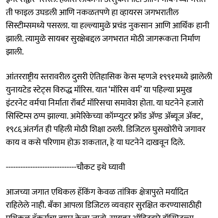
ती फाइल उघडली आणि नकळतपणे हा व्हायरस जगभरातील
सिस्टीम्समध्ये पसरला. या हल्ल्यामुळे प्रचंड नुकसान आणि आर्थिक हानी
झाली. त्यामुळे सायबर सुरक्षेबद्दल जगभरात मोठी जागरूकता निर्माण
झाली.
आंतरराष्ट्रीय स्तरावरील दुसरी ऐतिहासिक केस म्हणजे १९९१मध्ये झालेली
युनायटेड स्टेट्स विरुद्ध मॉरिस. यात ‘मॉरिस वर्म’ या पहिल्या प्रमुख
इंटरनेट वर्मचा निर्माता रॉबर्ट मॉरिसचा समावेश होता. या घटनेने हजारो
सिस्टिम्स ठप्प झाल्या. अमेरिकेच्या कॉम्प्युटर फ्रॉड ॲण्ड ॲब्यूज ॲक्ट,
१९८६अंतर्गत ही पहिली मोठी शिक्षा ठरली. डिजिटल घुसखोरीचे जगावर
काय व कसे परिणाम होऊ शकतात, हे या घटनेने दाखवून दिले.
-----------------------------चौकट इथे घ्यावी
आजच्या जगात एथिकल हॅकिंग केवळ तांत्रिक क्षेत्रापुरते मर्यादित
राहिलेले नाही. बँका आपला डिजिटल व्यवहार सुरक्षित करण्यासाठीही