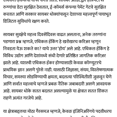
एथिकल हॅकर्सचा वापर केला जातो. सायबर ऑडिटद्वारे हॉस्पिटल्स
रुग्णांचा डेटा सुरक्षित ठेवतात, ई-कॉमर्स कंपन्या पेमेंट गेटवे सुरक्षित
करतात आणि सरकार सायबर धोक्यांपासून देशाच्या महत्त्वपूर्ण पायाभूत
डिजिटल सुविधांचे रक्षण करते.
सायबर सुरक्षेचे महत्त्व दिवसेंदिवस वाढत असताना, अनेक तरुणांना
पडणारा प्रश्न म्हणजे, एथिकल हॅकिंग हे खरोखरच करिअर म्हणून
निवडता येऊ शकते का? याचे उत्तर ‘होय’ असे आहे. एथिकल हॅकिंग हे
विविध उद्योग आणि देशांमध्ये संधी देणारे प्रतिष्ठित जागतिक करिअर
झाले आहे. यशस्वी एथिकल हॅकर होण्यासाठी केवळ कॉम्प्युटरचे
प्राथमिक ज्ञान असणे पुरेसे नाही. यासाठी जिज्ञासा, संयम, विश्‍लेषणात्मक
विचार, समस्या सोडविण्याची क्षमता, बदलत्या परिस्थितीशी जुळवून घेणे
आणि सर्वात महत्त्वाचे म्हणजे प्रबळ नैतिक जबाबदारी असणे आवश्यक
आहे. सायबर धोके सतत बदलत असल्यामुळे या क्षेत्रात सतत शिकत
राहणे अत्यंत गरजेचे आहे.
या क्षेत्राबद्दलचा मोठा गैरसमज म्हणजे, केवळ इंजिनिअरिंगचे पदवीधरच