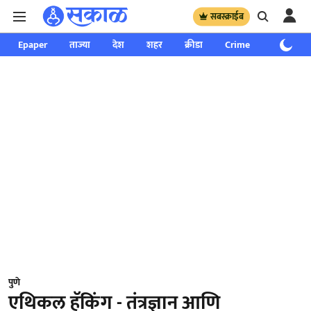
सबस्क्राईब
Epaper
ताज्या
देश
शहर
क्रीडा
Crime
साप्ताहिक
पुणे
एथिकल हॅकिंग - तंत्रज्ञान आणि