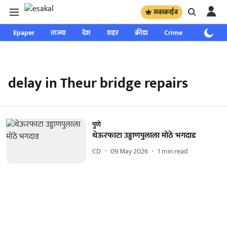
सबस्क्राईब
Epaper
ताज्या
देश
शहर
क्रीडा
Crime
साप्ताहिक
delay in Theur bridge repairs
पुणे
थेऊरफाटा उड्डाणपुलाला मोठे भगदाड
CD
09 May 2026
1
min read