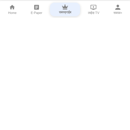
सबस्क्राईब
Home
E-Paper
लाईव्ह TV
सकाळ+
⌄
Marathi News
⌄
About Esakal
⌄
Digital Products
⌄
Sakal Programs