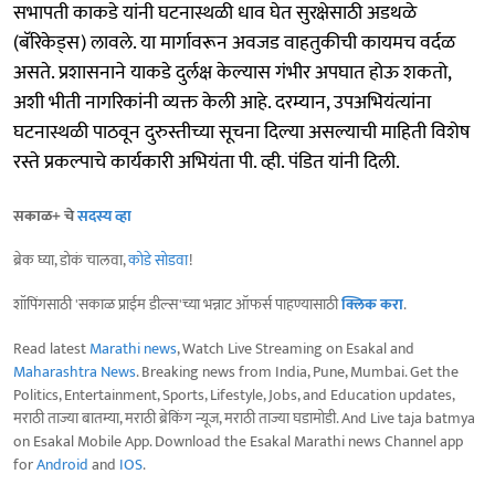
सभापती काकडे यांनी घटनास्थळी धाव घेत सुरक्षेसाठी अडथळे
(बॅरिकेड्स) लावले. या मार्गावरून अवजड वाहतुकीची कायमच वर्दळ
असते. प्रशासनाने याकडे दुर्लक्ष केल्यास गंभीर अपघात होऊ शकतो,
अशी भीती नागरिकांनी व्यक्त केली आहे. दरम्यान, उपअभियंत्यांना
घटनास्थळी पाठवून दुरुस्तीच्या सूचना दिल्या असल्याची माहिती विशेष
रस्ते प्रकल्पाचे कार्यकारी अभियंता पी. व्ही. पंडित यांनी दिली.
सकाळ+ चे
सदस्य व्हा
ब्रेक घ्या, डोकं चालवा,
कोडे सोडवा
!
शॉपिंगसाठी 'सकाळ प्राईम डील्स'च्या भन्नाट ऑफर्स पाहण्यासाठी
क्लिक करा
.
Read latest
Marathi news
, Watch Live Streaming on Esakal and
Maharashtra News
. Breaking news from India, Pune, Mumbai. Get the
Politics, Entertainment, Sports, Lifestyle, Jobs, and Education updates,
मराठी ताज्या बातम्या, मराठी ब्रेकिंग न्यूज, मराठी ताज्या घडामोडी. And Live taja batmya
on Esakal Mobile App. Download the Esakal Marathi news Channel app
for
Android
and
IOS
.