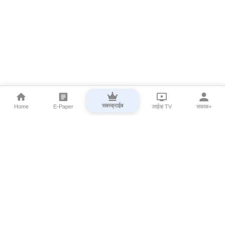
सबस्क्राईब
Home
E-Paper
लाईव्ह TV
सकाळ+
⌄
Marathi News