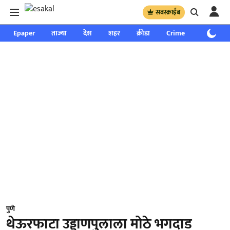
सबस्क्राईब
Epaper
ताज्या
देश
शहर
क्रीडा
Crime
साप्ताहिक
पुणे
थेऊरफाटा उड्डाणपुलाला मोठे भगदाड