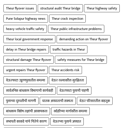
Theur flyover issues
structural audit Theur bridge
Theur highway safety
Pune Solapur highway news
Theur crack inspection
heavy vehicle traffic safety
Theur public infrastructure problems
Theur local government response
demanding action on Theur flyover
delay in Theur bridge repairs
traffic hazards in Theur
structural damage Theur flyover
safety measures for Theur bridge
urgent repairs Theur flyover
Theur accidents risk
थेऊरफाटा उड्डाणपुलातील समस्या
थेऊर रस्त्यावरील सुरक्षितता
सार्वजनिक बांधकाम विभागाची कार्यवाही
थेऊरफाटा पुलाची पाहणी
पुलाच्या दुरुस्तीची मागणी
घातक अपघाताची शक्यता
थेऊर परिसरातील वाहतूक
बांधकाम विशेष तज्ञांची आवश्यकता
वर्दळीच्या मार्गावरील समस्या
सभापती काकडे यांचे चिंतेचे कारण
थेऊरच्या पुलाचे अपघात