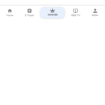
सबस्क्राईब
Home
E-Paper
लाईव्ह TV
सकाळ+
⌄
Marathi News
⌄
About Esakal
⌄
Digital Products