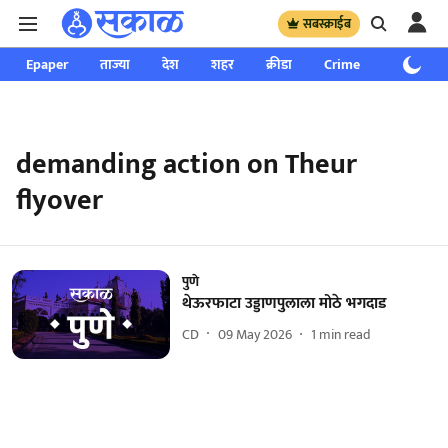
सबस्क्राईब
Epaper
ताज्या
देश
शहर
क्रीडा
Crime
साप्ताहिक
demanding action on Theur
flyover
पुणे
थेऊरफाटा उड्डाणपुलाला मोठे भगदाड
CD
09 May 2026
1
min read