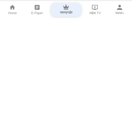
सबस्क्राईब
Home
E-Paper
लाईव्ह TV
सकाळ+
⌄
Marathi News
⌄
About Esakal
⌄
Digital Products
⌄
Sakal Programs