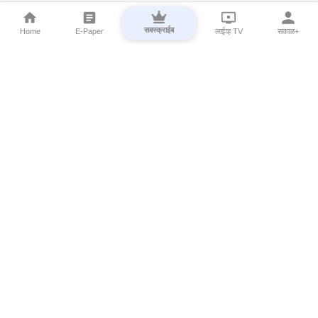
सबस्क्राईब
Home
E-Paper
लाईव्ह TV
सकाळ+
⌄
Marathi News
⌄
About Esakal
⌄
Digital Products
⌄
Sakal Programs