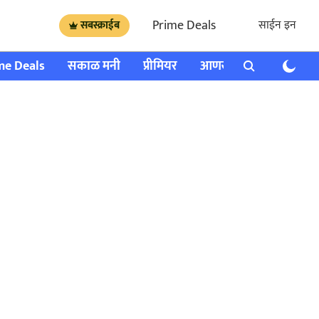
Prime Deals
साईन इन
सबस्क्राईब
me Deals
सकाळ मनी
प्रीमियर
आणखी
राशी भविष्य