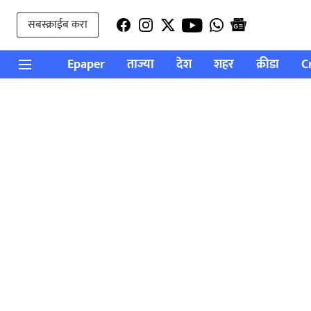
सबस्क्राईब करा
Epaper
ताज्या
देश
शहर
क्रीडा
C