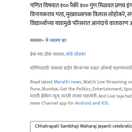
गणित विषयात १०० पैकी १०० गुण मिळवत प्रणव इंगळे राज
विनायकराव गरड, मुख्याध्यापक विलास लोहोकरे, संच
विद्यार्थ्यांच्या यशामुळे परिसरात आनंदाचे वातावरण 
सकाळ+ चे
सदस्य व्हा
ब्रेक घ्या, डोकं चालवा,
कोडे सोडवा
!
शॉपिंगसाठी 'सकाळ प्राईम डील्स'च्या भन्नाट ऑफर्स पाहण्यासा
Read latest
Marathi news
, Watch Live Streaming o
Pune, Mumbai. Get the Politics, Entertainment, Sports
मराठी ब्रेकिंग न्यूज, मराठी ताज्या घडामोडी. And Live t
news Channel app for
Android
and
IOS
.
Chhatrapati Sambhaji Maharaj Jayanti celebrati