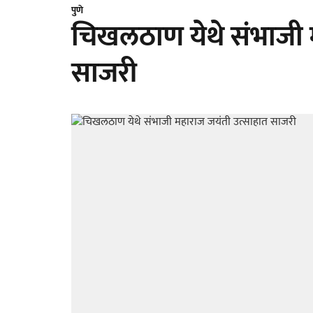
पुणे
चिखलठाण येथे संभाजी 
साजरी