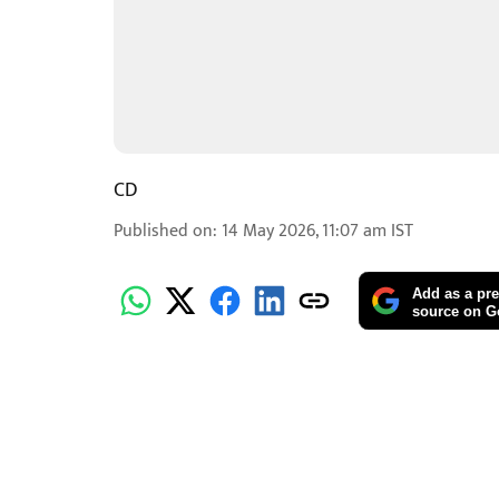
CD
Published on
:
14 May 2026, 11:07 am
IST
Add as a pre
source on G