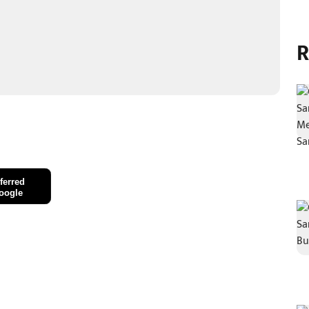
R
ferred
oogle