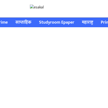
rime
साप्ताहिक
Studyroom Epaper
महाराष्ट्र
Pri