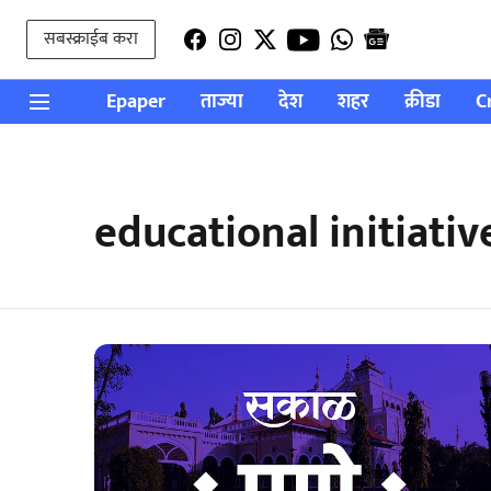
सबस्क्राईब करा
Epaper
ताज्या
देश
शहर
क्रीडा
C
educational initiati