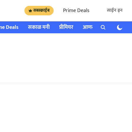
Prime Deals
साईन इन
सबस्क्राईब
me Deals
सकाळ मनी
प्रीमियर
आणखी
राशी भविष्य