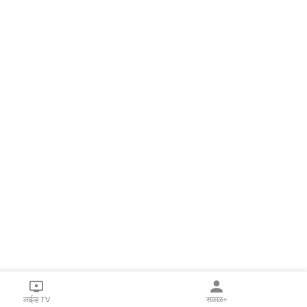
लाईव्ह TV
सकाळ+