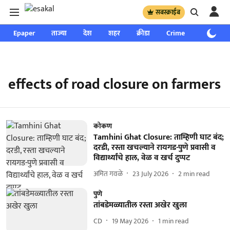
सबस्क्राईब
Epaper
ताज्या
देश
शहर
क्रीडा
Crime
साप्ताहिक
effects of road closure on farmers
कोकण
Tamhini Ghat Closure: ताम्हिणी घाट बंद;
दरडी, रस्ता खचल्याने रायगड-पुणे प्रवासी व
विद्यार्थ्यांचे हाल, वेळ व खर्च दुप्पट
अमित गवळे
23 July 2026
2
min read
पुणे
तांबडेमळ्यातील रस्ता अखेर खुला
CD
19 May 2026
1
min read