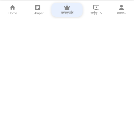
सबस्क्राईब
Home
E-Paper
लाईव्ह TV
सकाळ+
⌄
Marathi News
⌄
About Esakal
⌄
Digital Products
⌄
Sakal Programs