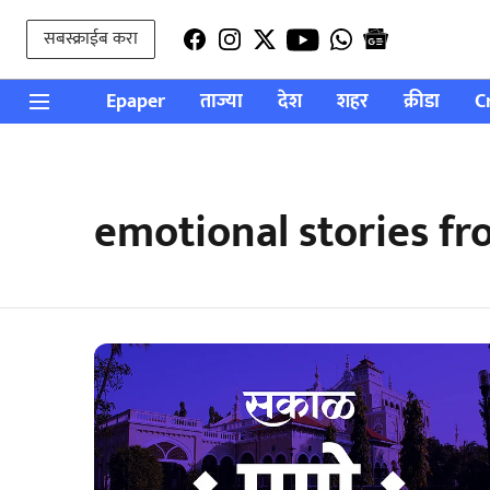
सबस्क्राईब करा
Epaper
ताज्या
देश
शहर
क्रीडा
C
emotional stories f