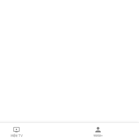
लाईव्ह TV
सकाळ+