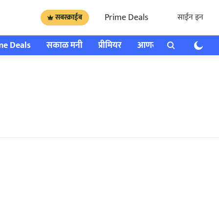
Prime Deals
साईन इन
सबस्क्राईब
me Deals
सकाळ मनी
प्रीमियर
आणखी
राशी भविष्य