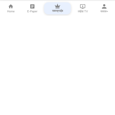
सबस्क्राईब
Home
E-Paper
लाईव्ह TV
सकाळ+
⌄
Marathi News
⌄
About Esakal
⌄
Digital Products
⌄
Sakal Programs