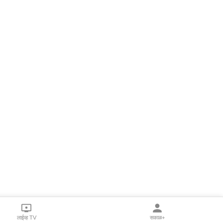
लाईव्ह TV
सकाळ+