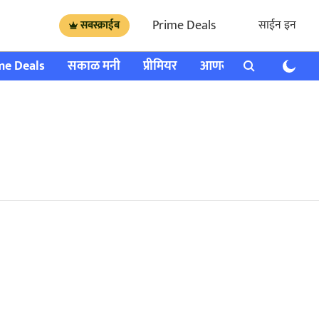
Prime Deals
साईन इन
सबस्क्राईब
me Deals
सकाळ मनी
प्रीमियर
आणखी
राशी भविष्य