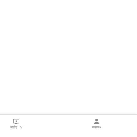
लाईव्ह TV
सकाळ+