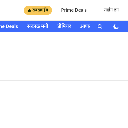
Prime Deals
साईन इन
सबस्क्राईब
me Deals
सकाळ मनी
प्रीमियर
आणखी
राशी भविष्य