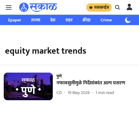
सबस्क्राईब
Epaper
ताज्या
देश
शहर
क्रीडा
Crime
साप्ताहिक
equity market trends
पुणे
नफावसुलीमुळे निर्देशांकांत अल्प घसरण
CD
19 May 2026
1
min read