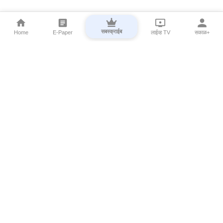
सबस्क्राईब
Home
E-Paper
लाईव्ह TV
सकाळ+
⌄
Marathi News
⌄
About Esakal
⌄
Digital Products