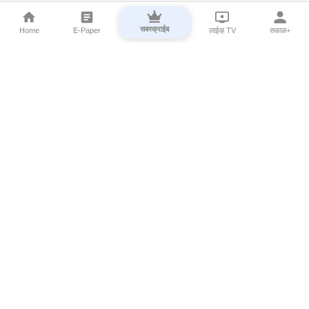
सबस्क्राईब
Home
E-Paper
लाईव्ह TV
सकाळ+
⌄
Marathi News
⌄
About Esakal
⌄
Digital Products
⌄
Sakal Programs