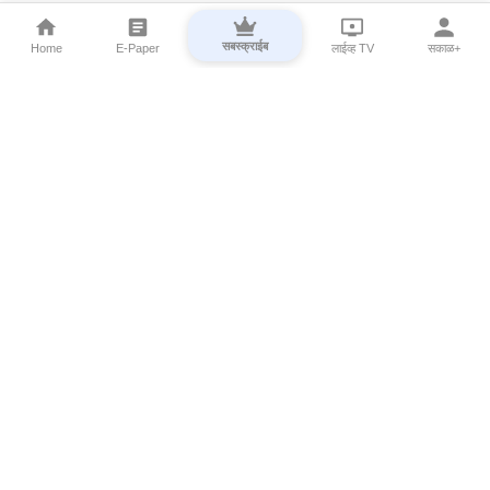
सबस्क्राईब
Home
E-Paper
लाईव्ह TV
सकाळ+
⌄
Marathi News
⌄
About Esakal
⌄
Digital Products
⌄
Sakal Programs