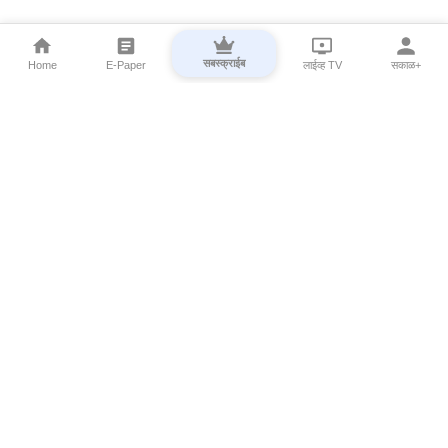
सबस्क्राईब
Home
E-Paper
लाईव्ह TV
सकाळ+
⌄
Marathi News
⌄
About Esakal
⌄
Digital Products