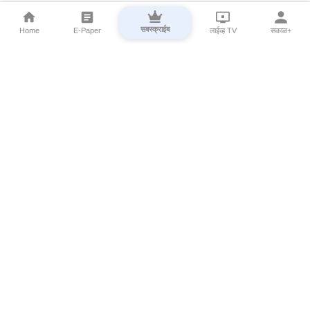
सबस्क्राईब
Home
E-Paper
लाईव्ह TV
सकाळ+
⌄
Marathi News
⌄
About Esakal
⌄
Digital Products
⌄
Sakal Programs