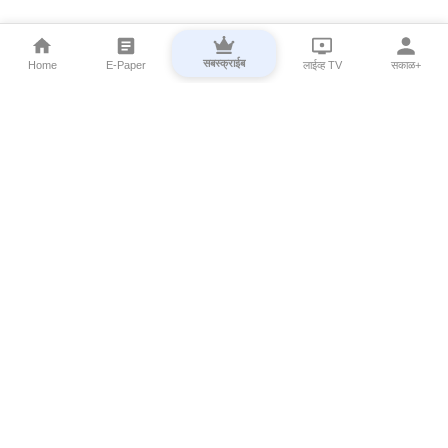
सबस्क्राईब
Home
E-Paper
लाईव्ह TV
सकाळ+
⌄
Marathi News
⌄
About Esakal
⌄
Digital Products