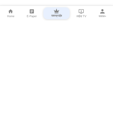
सबस्क्राईब
Home
E-Paper
लाईव्ह TV
सकाळ+
⌄
Marathi News
⌄
About Esakal
⌄
Digital Products
⌄
Sakal Programs
⌄
Print Products