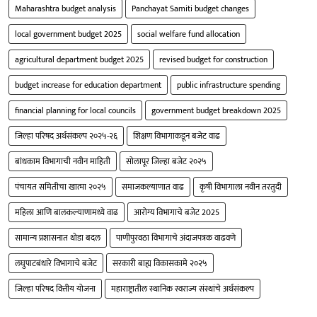
Maharashtra budget analysis
Panchayat Samiti budget changes
local government budget 2025
social welfare fund allocation
agricultural department budget 2025
revised budget for construction
budget increase for education department
public infrastructure spending
financial planning for local councils
government budget breakdown 2025
जिल्हा परिषद अर्थसंकल्प २०२५-२६
शिक्षण विभागाकडून बजेट वाढ
बांधकाम विभागाची नवीन माहिती
सोलापूर जिल्हा बजेट २०२५
पंचायत समितीचा खात्मा २०२५
समाजकल्याणात वाढ
कृषी विभागाला नवीन तरतुदी
महिला आणि बालकल्याणामध्ये वाढ
आरोग्य विभागाचे बजेट 2025
सामान्य प्रशासनात थोडा बदल
पाणीपुरवठा विभागाचे अंदाजपत्रक वाढवणे
लघुपाटबंधारे विभागाचे बजेट
सरकारी बाह्य विकासकामे २०२५
जिल्हा परिषद वित्तीय योजना
महाराष्ट्रातील स्थानिक स्वराज्य संस्थांचे अर्थसंकल्प