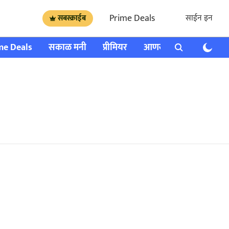
Prime Deals
साईन इन
सबस्क्राईब
me Deals
सकाळ मनी
प्रीमियर
आणखी
राशी भविष्य