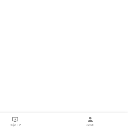
लाईव्ह TV
सकाळ+