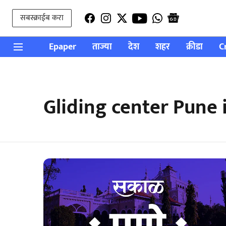
सबस्क्राईब करा
Epaper
ताज्या
देश
शहर
क्रीडा
C
Gliding center Pune 