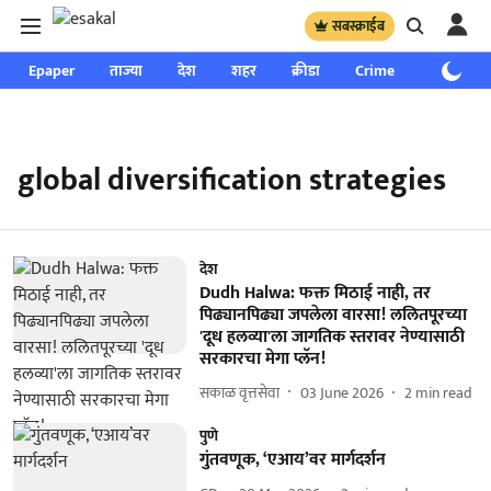
सबस्क्राईब
Epaper
ताज्या
देश
शहर
क्रीडा
Crime
साप्ताहिक
global diversification strategies
देश
Dudh Halwa: फक्त मिठाई नाही, तर
पिढ्यानपिढ्या जपलेला वारसा! ललितपूरच्या
'दूध हलव्या'ला जागतिक स्तरावर नेण्यासाठी
सरकारचा मेगा प्लॅन!
सकाळ वृत्तसेवा
03 June 2026
2
min read
पुणे
गुंतवणूक, ‘एआय’वर मार्गदर्शन