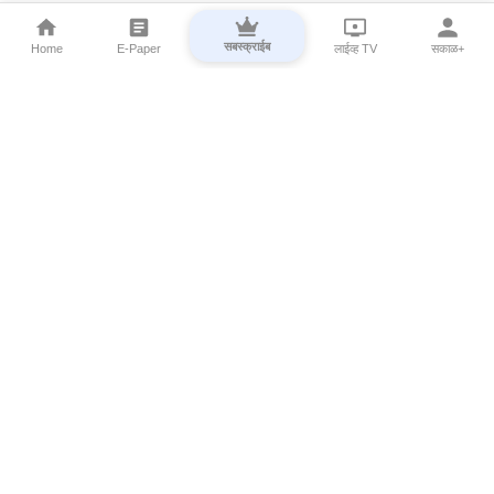
सबस्क्राईब
Home
E-Paper
लाईव्ह TV
सकाळ+
⌄
Marathi News
⌄
About Esakal
⌄
Digital Products
⌄
Sakal Programs