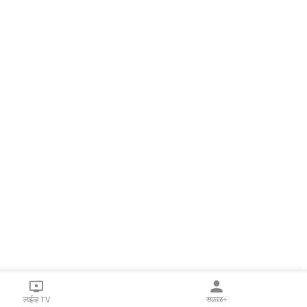
लाईव्ह TV
सकाळ+