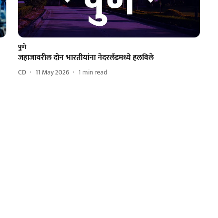
पुणे
जहाजावरील दोन भारतीयांना नेदरलँडमध्ये हलविले
CD
11 May 2026
1
min read