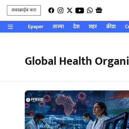
सबस्क्राईब करा
Epaper
ताज्या
देश
शहर
क्रीडा
C
Global Health Organ