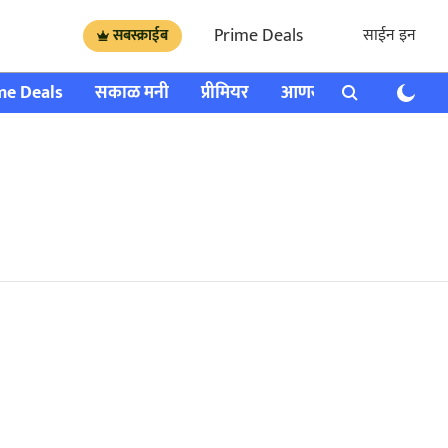
Prime Deals
साईन इन
सबस्क्राईब
me Deals
सकाळ मनी
प्रीमियर
आणखी
राशी भविष्य