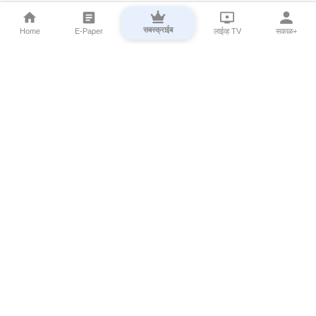
सबस्क्राईब
Home
E-Paper
लाईव्ह TV
सकाळ+
⌄
Marathi News
⌄
About Esakal
⌄
Digital Products
⌄
Sakal Programs