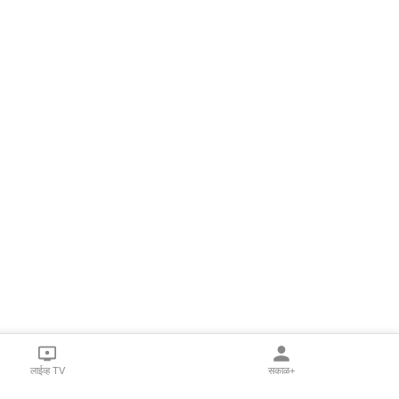
लाईव्ह TV
सकाळ+