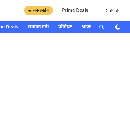
Prime Deals
साईन इन
सबस्क्राईब
me Deals
सकाळ मनी
प्रीमियर
आणखी
राशी भविष्य