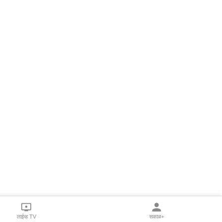
लाईव्ह TV
सकाळ+