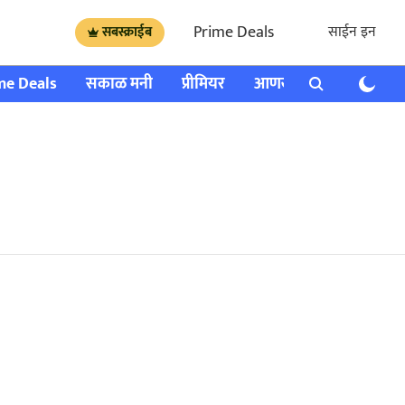
Prime Deals
साईन इन
सबस्क्राईब
me Deals
सकाळ मनी
प्रीमियर
आणखी
राशी भविष्य