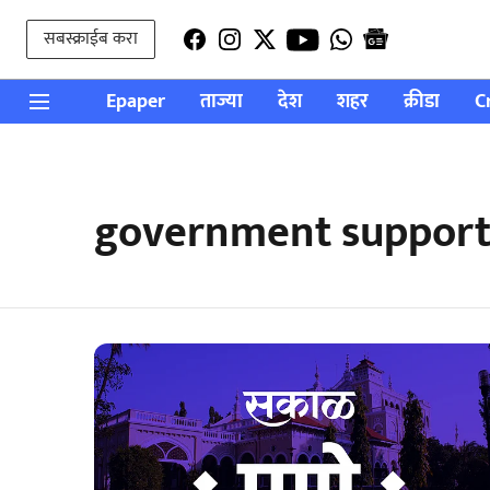
सबस्क्राईब करा
Epaper
ताज्या
देश
शहर
क्रीडा
C
government support 