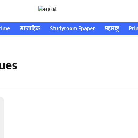
rime
साप्ताहिक
Studyroom Epaper
महाराष्ट्र
Pri
sues