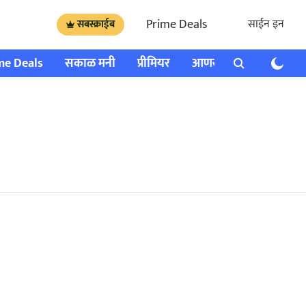
Prime Deals
साईन इन
सबस्क्राईब
me Deals
सकाळ मनी
प्रीमियर
आणखी
राशी भविष्य