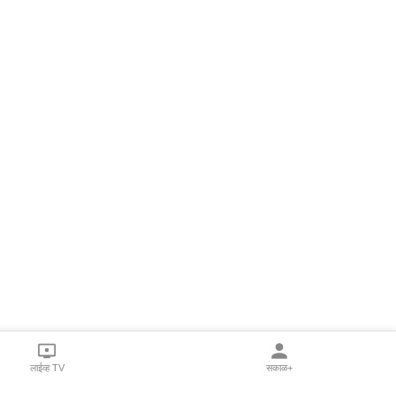
लाईव्ह TV
सकाळ+