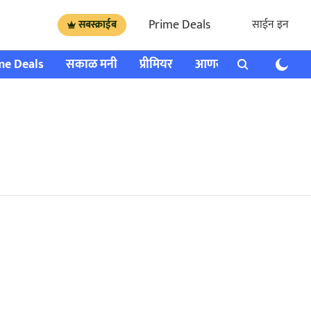
Prime Deals
साईन इन
सबस्क्राईब
me Deals
सकाळ मनी
प्रीमियर
आणखी
राशी भविष्य