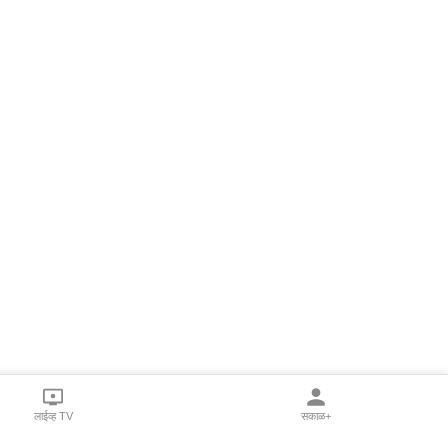
लाईव्ह TV
सकाळ+