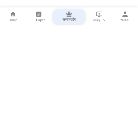
सबस्क्राईब
Home
E-Paper
लाईव्ह TV
सकाळ+
⌄
Marathi News
⌄
About Esakal
⌄
Digital Products