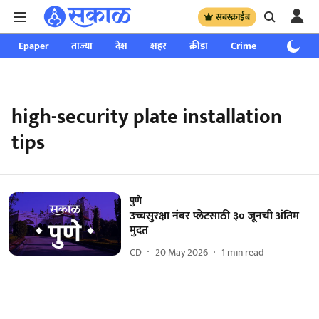
सबस्क्राईब
Epaper
ताज्या
देश
शहर
क्रीडा
Crime
साप्ताहिक
high-security plate installation
tips
पुणे
उच्चसुरक्षा नंबर प्लेटसाठी ३० जूनची अंतिम
मुदत
CD
20 May 2026
1
min read