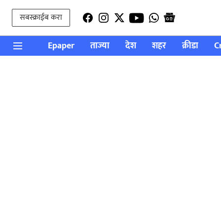
सबस्क्राईब करा
Epaper
ताज्या
देश
शहर
क्रीडा
C