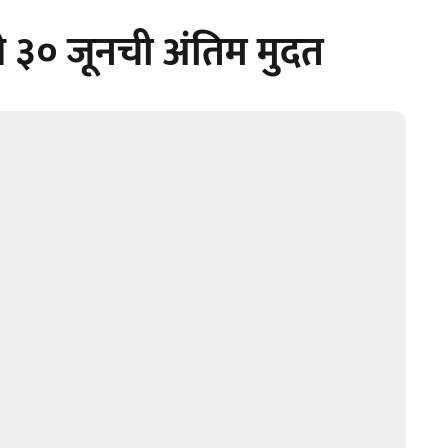
ाठी ३० जूनची अंतिम मुदत