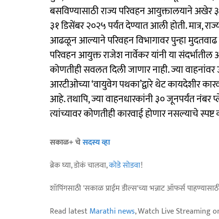
बसविण्यासाठी राज्य परिवहन आयुक्तालयाने अखेर ३० 
३१ डिसेंबर २०२५ पर्यंत देण्यात आली होती. मात्र, र
आढळून आल्याने परिवहन विभागावर पुन्हा मुदतवाढ 
परिवहन आयुक्त राजेश नार्वेकर यांनी या संदर्भातील अ
कोणतीही सवलत दिली जाणार नाही. ज्या वाहनांवर उच्
आरटीओच्या ‘वायुवेग पथका’द्वारे थेट कायदेशीर क
आहे. तथापि, ज्या वाहनधारकांनी ३० जूनपर्यंत नंबर प
त्यांच्यावर कोणतीही कारवाई होणार नसल्याचे स्पष्ट
सकाळ+ चे
सदस्य व्हा
ब्रेक घ्या, डोकं चालवा,
कोडे सोडवा
!
शॉपिंगसाठी 'सकाळ प्राईम डील्स'च्या भन्नाट ऑफर्स पाहण्यासा
Read latest
Marathi news
, Watch Live Streaming o