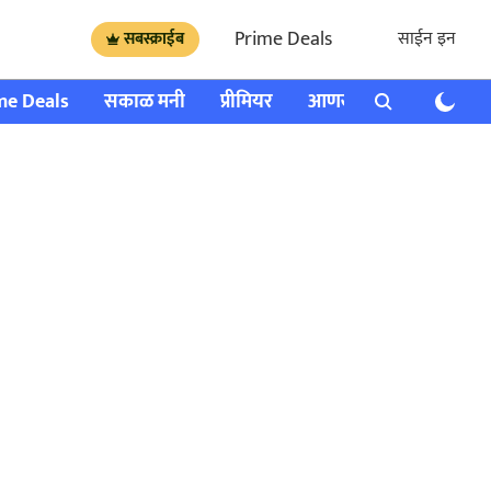
Prime Deals
साईन इन
सबस्क्राईब
me Deals
सकाळ मनी
प्रीमियर
आणखी
राशी भविष्य