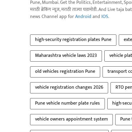
Pune, Mumbai. Get the Politics, Entertainment, Sports
मराठी ब्रेकिंग न्यूज, मराठी ताज्या घडामोडी. And Live t
news Channel app for
Android
and
IOS
.
high-security registration plates Pune
exte
Maharashtra vehicle laws 2023
vehicle pl
old vehicles registration Pune
transport c
vehicle registration changes 2026
RTO pen
Pune vehicle number plate rules
high-secur
vehicle owners appointment system
Pune 