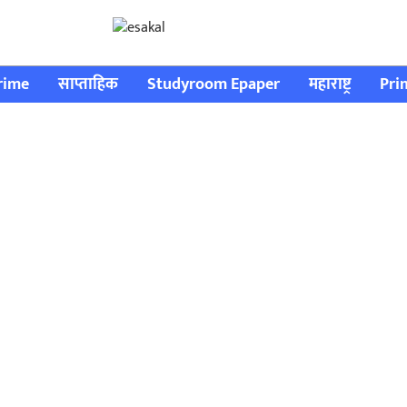
rime
साप्ताहिक
Studyroom Epaper
महाराष्ट्र
Pri