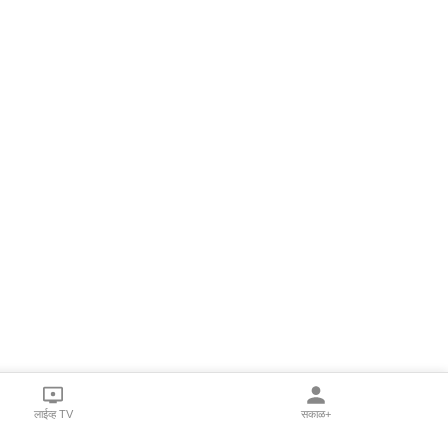
लाईव्ह TV
सकाळ+