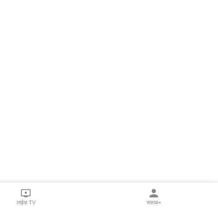
लाईव्ह TV
सकाळ+