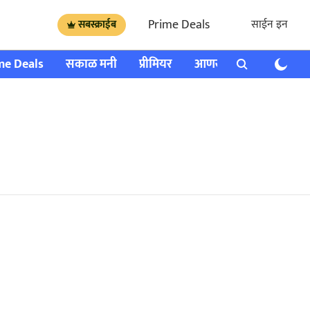
Prime Deals
साईन इन
सबस्क्राईब
me Deals
सकाळ मनी
प्रीमियर
आणखी
राशी भविष्य