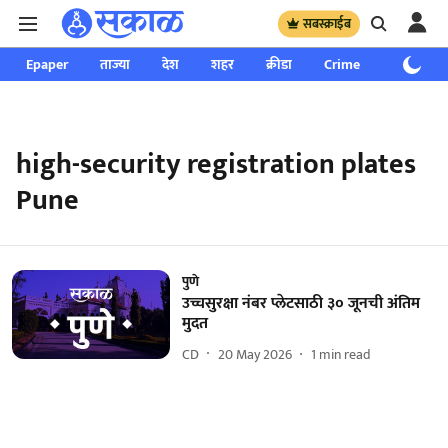
सबस्क्राईब
Epaper
ताज्या
देश
शहर
क्रीडा
Crime
साप्ताहिक
high-security registration plates
Pune
पुणे
उच्चसुरक्षा नंबर प्लेटसाठी ३० जूनची अंतिम
मुदत
CD
20 May 2026
1
min read