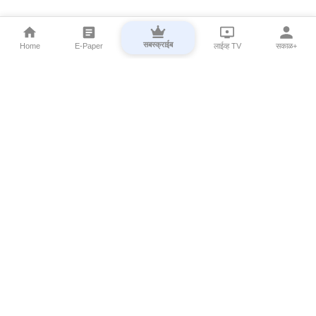
सबस्क्राईब
Home
E-Paper
लाईव्ह TV
सकाळ+
⌄
Marathi News
⌄
About Esakal
⌄
Digital Products