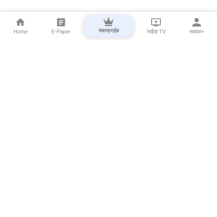
सबस्क्राईब
Home
E-Paper
लाईव्ह TV
सकाळ+
⌄
Marathi News
⌄
About Esakal
⌄
Digital Products