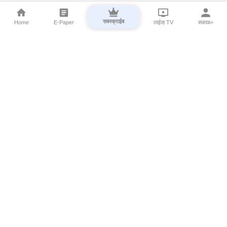
सबस्क्राईब
Home
E-Paper
लाईव्ह TV
सकाळ+
⌄
Marathi News
⌄
About Esakal
⌄
Digital Products
⌄
Sakal Programs