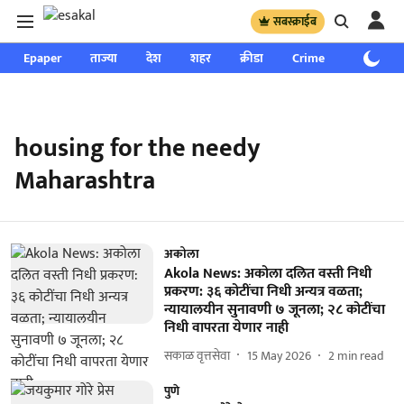
सबस्क्राईब
Epaper
ताज्या
देश
शहर
क्रीडा
Crime
साप्ताहिक
housing for the needy
Maharashtra
अकोला
Akola News: अकोला दलित वस्ती निधी
प्रकरण: ३६ कोटींचा निधी अन्यत्र वळता;
न्यायालयीन सुनावणी ७ जूनला; २८ कोटींचा
निधी वापरता येणार नाही
सकाळ वृत्तसेवा
15 May 2026
2
min read
पुणे