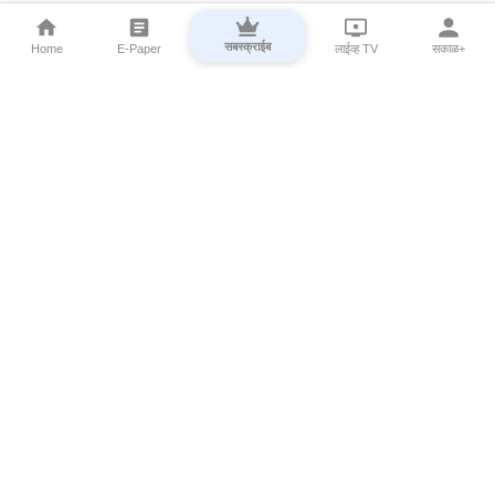
सबस्क्राईब
Home
E-Paper
लाईव्ह TV
सकाळ+
⌄
Marathi News
⌄
About Esakal
⌄
Digital Products
⌄
Sakal Programs