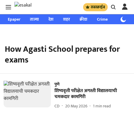
सबस्क्राईब
Epaper
ताज्या
देश
शहर
क्रीडा
Crime
साप्ताहिक
How Agasti School prepares for
exams
पुणे
शिष्यवृत्ती परीक्षेत अगस्ती विद्यालयाची
चमकदार कामगिरी
CD
20 May 2026
1
min read