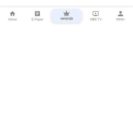
सबस्क्राईब
Home
E-Paper
लाईव्ह TV
सकाळ+
⌄
Marathi News
⌄
About Esakal
⌄
Digital Products