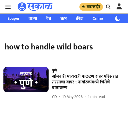
सबस्क्राईब
Epaper
ताज्या
देश
शहर
क्रीडा
Crime
साप्ताहिक
how to handle wild boars
पुणे
सोमवारी मध्यरात्री फलटण शहर परिसरात
तरसाचा वापर ; नागरिकांमध्ये चिंतेचे
वातावरण
CD
19 May 2026
1
min read