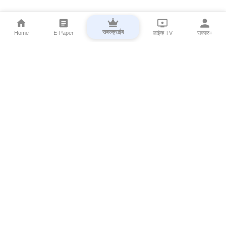
सबस्क्राईब
Home
E-Paper
लाईव्ह TV
सकाळ+
⌄
Marathi News
⌄
About Esakal
⌄
Digital Products