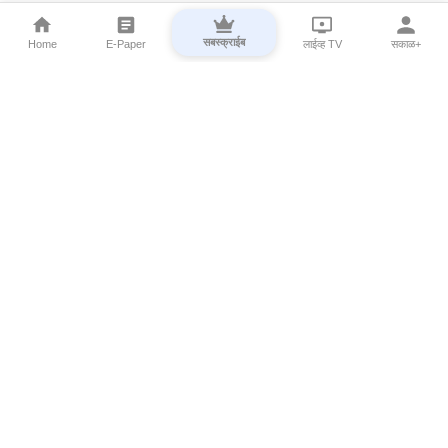
सबस्क्राईब
Home
E-Paper
लाईव्ह TV
सकाळ+
⌄
Marathi News
⌄
About Esakal
⌄
Digital Products
⌄
Sakal Programs