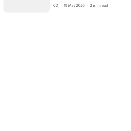
CD
19 May 2026
2
min read