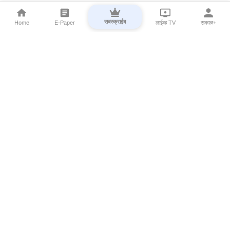
सबस्क्राईब
Home
E-Paper
लाईव्ह TV
सकाळ+
⌄
Marathi News
⌄
About Esakal
⌄
Digital Products
⌄
Sakal Programs