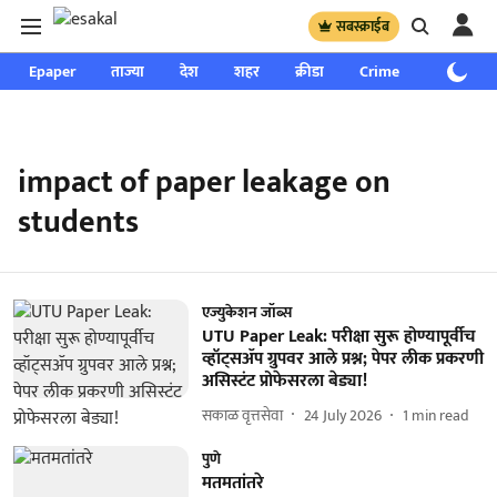
सबस्क्राईब
Epaper
ताज्या
देश
शहर
क्रीडा
Crime
साप्ताहिक
impact of paper leakage on
students
एज्युकेशन जॉब्स
UTU Paper Leak: परीक्षा सुरू होण्यापूर्वीच
व्हॉट्सॲप ग्रुपवर आले प्रश्न; पेपर लीक प्रकरणी
असिस्टंट प्रोफेसरला बेड्या!
सकाळ वृत्तसेवा
24 July 2026
1
min read
पुणे
मतमतांतरे