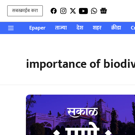
सबस्क्राईब करा
Epaper
ताज्या
देश
शहर
क्रीडा
C
importance of biodiv