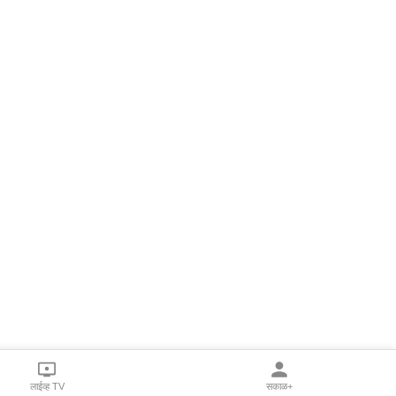
लाईव्ह TV
सकाळ+