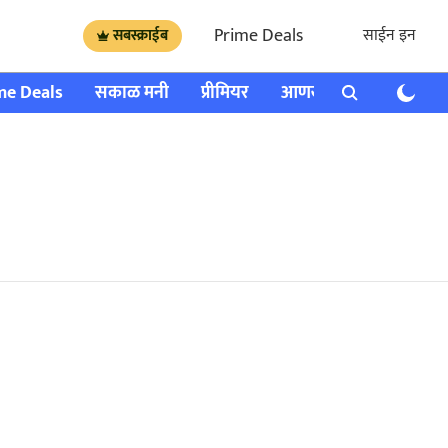
Prime Deals
साईन इन
सबस्क्राईब
me Deals
सकाळ मनी
प्रीमियर
आणखी
राशी भविष्य