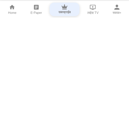
सबस्क्राईब
Home
E-Paper
लाईव्ह TV
सकाळ+
⌄
Marathi News
⌄
About Esakal
⌄
Digital Products
⌄
Sakal Programs