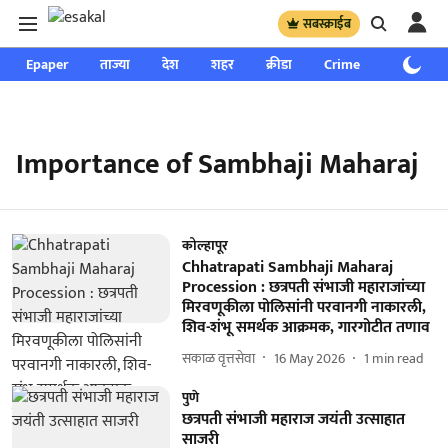
सबस्क्राईब
Epaper
ताज्या
देश
शहर
क्रीडा
Crime
साप्ताहिक
Importance of Sambhaji Maharaj
कोल्हापूर
Chhatrapati Sambhaji Maharaj
Procession : छत्रपती संभाजी महाराजांच्या
मिरवणूकीला पोलिसांनी परवानगी नाकारली,
शिव-शंभू समर्थक आक्रमक, गारगोटीत तणाव
सकाळ वृत्तसेवा
16 May 2026
1
min read
पुणे
छत्रपती संभाजी महाराज जयंती उत्साहात
साजरी