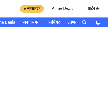
Prime Deals
साईन इन
सबस्क्राईब
me Deals
सकाळ मनी
प्रीमियर
आणखी
राशी भविष्य