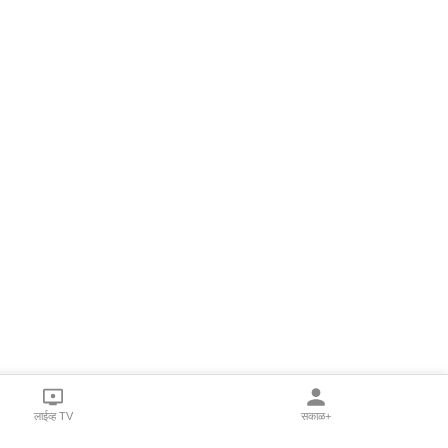
लाईव्ह TV
सकाळ+