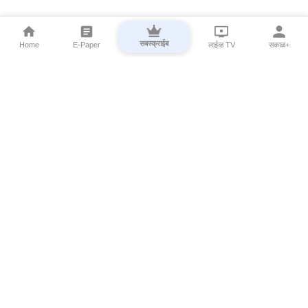
सबस्क्राईब
Home
E-Paper
लाईव्ह TV
सकाळ+
⌄
Marathi News
⌄
About Esakal
⌄
Digital Products