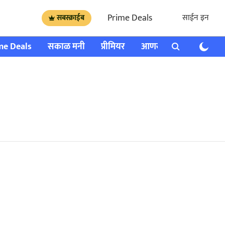
Prime Deals
साईन इन
सबस्क्राईब
me Deals
सकाळ मनी
प्रीमियर
आणखी
राशी भविष्य