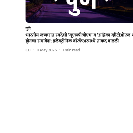
पुणे
भारतीय लष्करात स्वदेशी ‘यूएलपीजीएम’ व ‘अग्निका व्हीटीओएल-१
ड्रोनचा समावेश; इलेक्ट्रॉनिक वॉरफेअरमध्ये ताकद वाढली
CD
11 May 2026
1
min read