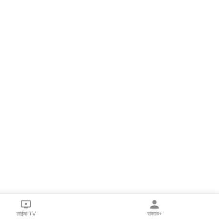
लाईव्ह TV
सकाळ+