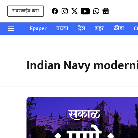
सबस्क्राईब करा
Epaper
ताज्या
देश
शहर
क्रीडा
C
Indian Navy moderniz