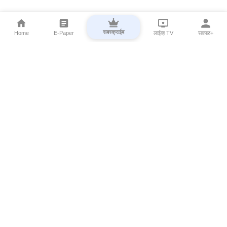
सबस्क्राईब
Home
E-Paper
लाईव्ह TV
सकाळ+
⌄
Marathi News
⌄
About Esakal
⌄
Digital Products