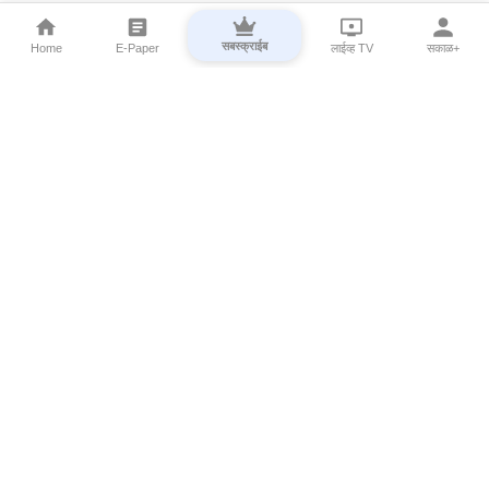
सबस्क्राईब
Home
E-Paper
लाईव्ह TV
सकाळ+
⌄
Marathi News
⌄
About Esakal
⌄
Digital Products
⌄
Sakal Programs