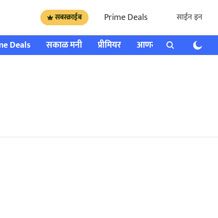
Prime Deals
साईन इन
सबस्क्राईब
me Deals
सकाळ मनी
प्रीमियर
आणखी
राशी भविष्य