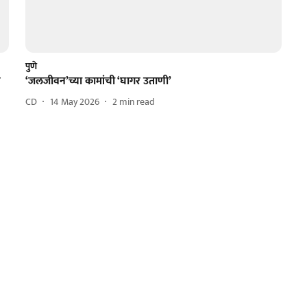
पुणे
न
‘जलजीवन’च्या कामांची ‘घागर उताणी’
CD
14 May 2026
2
min read