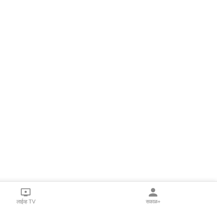
लाईव्ह TV
सकाळ+