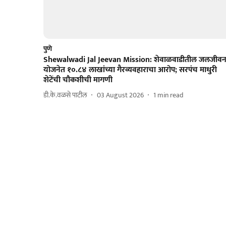
पुणे
Shewalwadi Jal Jeevan Mission: शेवाळवाडीतील जलजीव
योजनेत १०.८४ लाखांच्या गैरव्यवहाराचा आरोप; सरपंच माधुरी
शेटेंची चौकशीची मागणी
डी.के.वळसे पाटील
03 August 2026
1
min read