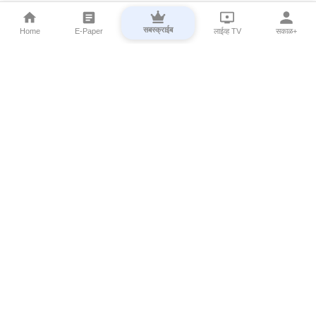
सबस्क्राईब
Home
E-Paper
लाईव्ह TV
सकाळ+
⌄
Marathi News
⌄
About Esakal
⌄
Digital Products
⌄
Sakal Programs