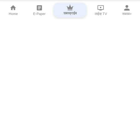
सबस्क्राईब
Home
E-Paper
लाईव्ह TV
सकाळ+
⌄
Marathi News
⌄
About Esakal
⌄
Digital Products
⌄
Sakal Programs