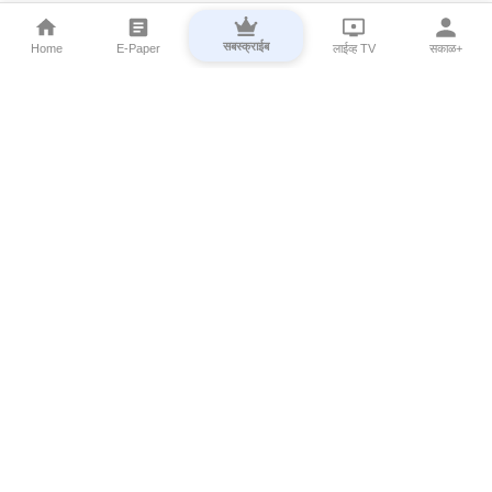
सबस्क्राईब
Home
E-Paper
लाईव्ह TV
सकाळ+
⌄
Marathi News
⌄
About Esakal
⌄
Digital Products
⌄
Sakal Programs